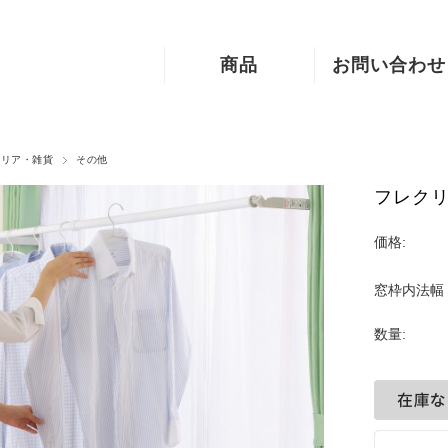
商品
お問い合わせ
システム収納
ご利用案内
インテリア・雑貨
お問い合わせ
テリア・雑貨
その他
フォーム
フレクリ
木製手すり
価格:
資材・建材
窓枠内法幅
数量: