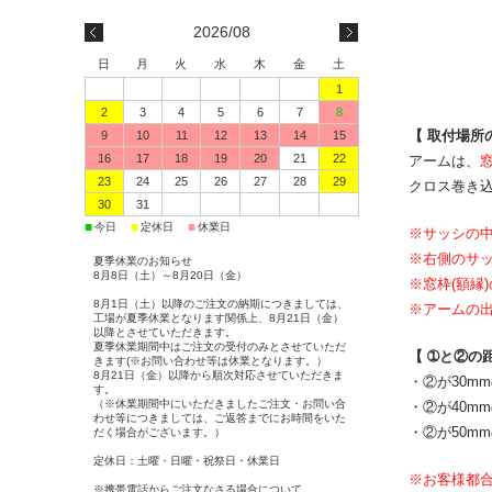
2026/08
日
月
火
水
木
金
土
1
2
3
4
5
6
7
8
【 取付場所
9
10
11
12
13
14
15
16
17
18
19
20
21
22
アームは、
窓
23
24
25
26
27
28
29
クロス巻き込
30
31
■
■
■
今日
定休日
休業日
※サッシの中
※右側のサ
夏季休業のお知らせ
8月8日（土）～8月20日（金）
※窓枠(額縁
8月1日（土）以降のご注文の納期につきましては、
※アームの出
工場が夏季休業となります関係上、8月21日（金）
以降とさせていただきます。
夏季休業期間中はご注文の受付のみとさせていただ
【 ➀と②の
きます(※お問い合わせ等は休業となります。）
8月21日（金）以降から順次対応させていただきま
・②が30m
す。
（※休業期間中にいただきましたご注文・お問い合
・②が40m
わせ等につきましては、ご返答までにお時間をいた
・②が50m
だく場合がございます。）
定休日：土曜・日曜・祝祭日・休業日
※お客様都
※携帯電話からご注文なさる場合について。