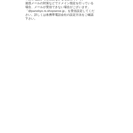
迷惑メールの対策などでドメイン指定を行っている
場合、メールが受信できない場合がございます。
「@panekyo.rs.shopserve.jp」を受信設定してくだ
さい。詳しくは各携帯電話会社の設定方法をご確認
下さい。