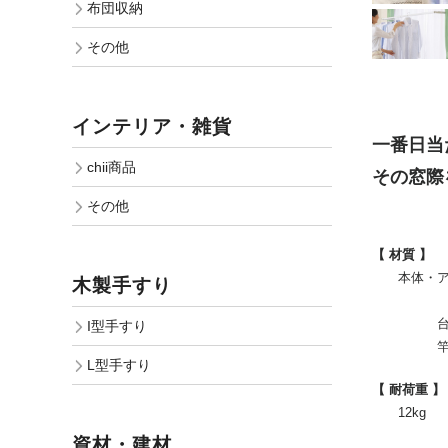
布団収納
その他
インテリア・雑貨
一番日当
chii商品
その窓際
その他
【 材質 】
本体・アー
木製手すり
ポリ
台 座：
I型手すり
竿 ：ポ
L型手すり
【 耐荷重 】
12kg
資材・建材