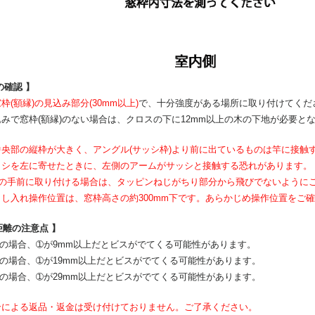
の確認 】
枠(額縁)の見込み部分(30mm以上)
で、十分強度がある場所に取り付けてくだ
みで窓枠(額縁)のない場合は、クロスの下に12mm以上の木の下地が必要と
央部の縦枠が大きく、アングル(サッシ枠)より前に出ているものは竿に接触
ッシを左に寄せたときに、左側のアームがサッシと接触する恐れがあります。
)の手前に取り付ける場合は、タッピンねじがちり部分から飛びでないように
し入れ操作位置は、窓枠高さの約300mm下です。あらかじめ操作位置をご
距離の注意点 】
mの場合、➀が9mm以上だとビスがでてくる可能性があります。
mの場合、➀が19mm以上だとビスがでてくる可能性があります。
mの場合、➀が29mm以上だとビスがでてくる可能性があります。
合による返品・返金は受け付けておりません。ご了承ください。