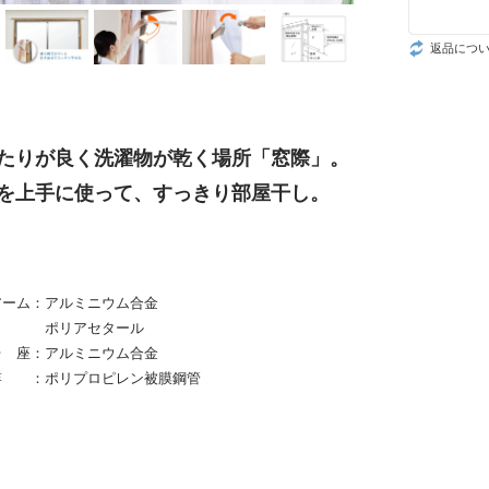
返品につ
たりが良く洗濯物が乾く場所「窓際」。
を上手に使って、すっきり部屋干し。
ム：アルミニウム合金
アセタール
アルミニウム合金
リプロピレン被膜鋼管