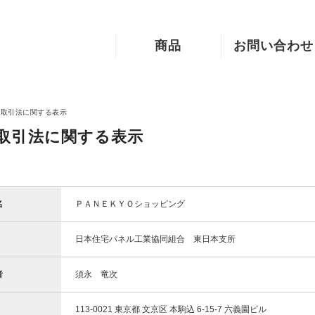
商品
お問い合わせ
システム収納
ご利用案内
インテリア・雑貨
お問い合わせ
商取引法に関する表示
フォーム
取引法に関する表示
木製手すり
資材・建材
名
ＰＡＮＥＫＹＯショッピング
日本住宅パネル工業協同組合 東日本支所
者
須永 竜次
113-0021 東京都 文京区 本駒込 6-15-7 六義園ビル