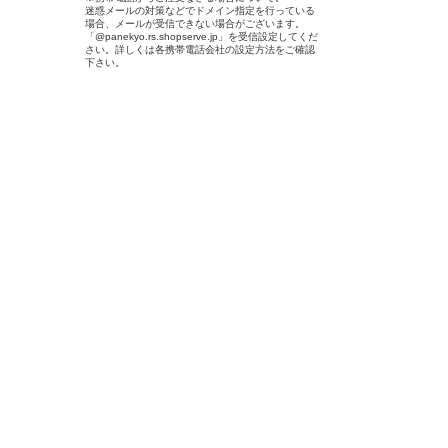
迷惑メールの対策などでドメイン指定を行っている
場合、メールが受信できない場合がございます。
「@panekyo.rs.shopserve.jp」を受信設定してくだ
さい。詳しくは各携帯電話会社の設定方法をご確認
下さい。