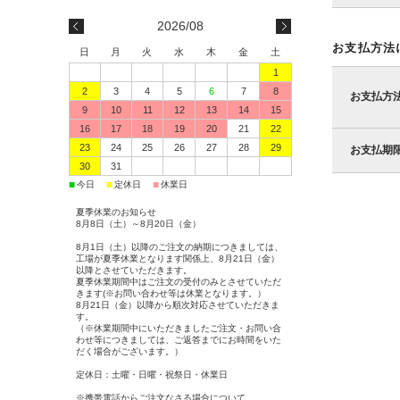
2026/08
お支払方法
日
月
火
水
木
金
土
1
2
3
4
5
6
7
8
お支払方
9
10
11
12
13
14
15
16
17
18
19
20
21
22
23
24
25
26
27
28
29
お支払期
30
31
■
■
■
今日
定休日
休業日
夏季休業のお知らせ
8月8日（土）～8月20日（金）
8月1日（土）以降のご注文の納期につきましては、
工場が夏季休業となります関係上、8月21日（金）
以降とさせていただきます。
夏季休業期間中はご注文の受付のみとさせていただ
きます(※お問い合わせ等は休業となります。）
8月21日（金）以降から順次対応させていただきま
す。
（※休業期間中にいただきましたご注文・お問い合
わせ等につきましては、ご返答までにお時間をいた
だく場合がございます。）
定休日：土曜・日曜・祝祭日・休業日
※携帯電話からご注文なさる場合について。