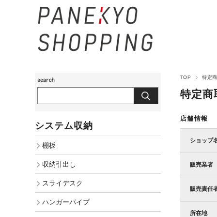
TOP
特定
特定商
店舗情報
システム収納
ショップ
棚板
収納引出し
販売業者
スライデスク
販売責任
ハンガーパイプ
所在地